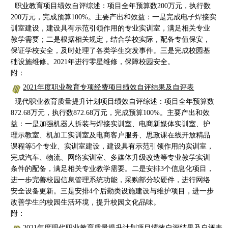
职业教育项目绩效自评综述：项目全年预算数200万元，执行数
200万元，完成预算100%。主要产出和效益：一是完成电子焊接实
训室建设，建设具有示范引领作用的专业实训室，满足相关专业
教学需要；二是根据相关规定，结合学校实际，配备专值保安，
保证学校安全，及时处理了各类学生突发事件。三是完成校园基
础设施维修。2021年进行零星维修，保障校园安全。
附：
2021年度职业教育专项经费项目绩效自评结果及自评表
现代职业教育质量提升计划项目绩效自评综述：项目全年预算数
872.68万元，执行数872.68万元，完成预算100%。主要产出和效
益：一是加强机器人拆装与焊接实训室、电商新媒体实训室、护
理示教室、机加工实训室及电商客户服务、思政课在线开放精品
课程等5个专业、实训室建设，建设具有示范引领作用的实训室，
完成汽车、物流、网络实训室、多媒体升级改造等专业教学实训
条件的配备，满足相关专业教学需要。二是安排3个信息化项目，
进一步完善校园信息管理系统功能，采购部分软硬件，进行网络
安全设备更新。三是安排4个后勤类设施建设与维护项目，进一步
改善学生的校园生活环境，提升校园文化品味。
附：
2021年度现代职业教育质量提升计划项目绩效自评结果及自评表