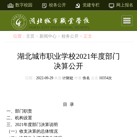
数字校园
校务公开
党建专栏
网上报名
位置：
主页
>
新闻中心
>
校务公开
> 正文
湖北城市职业学校2021年度部门
决算公开
日期：
2022-09-29
来源:
计财处
作者:
佚名
点击:
10354次
目 录
一、部门职责
二、机构设置
三、2021年度部门决算说明
（一）收支决算的总体情况