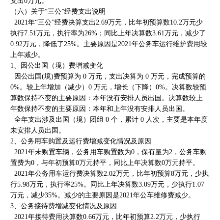
支出0万元。
（六）关于“三公”经费支出说明
2021年“三公”经费决算支出2.69万元，比年初预算数10.2万元少
执行7.51万元，执行率为26%；同比上年决算数3.61万元，减少了
0.92万元，降低了25%。主要原因是2021年公务车运行维护费用较
上年减少。
1、因公出国（境）费增减变化
因公出国(境)费预算为 0 万元，支出决算为 0 万元，完成预算的
0%。较上年增加（减少）0 万元，增长（下降）0%。决算数较预
算数保持不变的主要原因：本年没有安排人员出国。决算数较上
年数保持不变的主要原因：本年和上年没有安排人员出国。
全年支出涉及出国（境）团组 0 个，累计 0 人次，主要是本年度
未安排人员出国。
2、公务用车购置及运行费增减变化情况及原因
2021年未购置车辆，公务用车购置数为0，保有量为2，公务车购
置费为0，与年初预算0万元持平，同比上年决算数0万元持平。
2021年公务用车运行费决算数2.02万元，比年初预算8万元，少执
行5.98万元，执行率25%。同比上年决算数3.09万元，少执行1.07
万元，减少35%。减少的主要原因是2021年公车维修费减少。
3、公务接待费增减变化情况及原因
2021年接待费用决算数0.66万元，比年初预算2.2万元，少执行