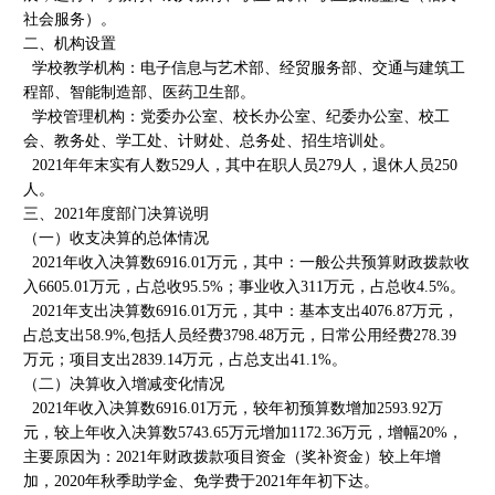
社会服务）。
二、机构设置
学校教学机构：电子信息与艺术部、经贸服务部、交通与建筑工
程部、智能制造部、医药卫生部。
学校管理机构：党委办公室、校长办公室、纪委办公室、校工
会、教务处、学工处、计财处、总务处、招生培训处。
2021年年末实有人数529人，其中在职人员279人，退休人员250
人。
三、2021年度部门决算说明
（一）收支决算的总体情况
2021年收入决算数6916.01万元，其中：一般公共预算财政拨款收
入6605.01万元，占总收95.5%；事业收入311万元，占总收4.5%。
2021年支出决算数6916.01万元，其中：基本支出4076.87万元，
占总支出58.9%,包括人员经费3798.48万元，日常公用经费278.39
万元；项目支出2839.14万元，占总支出41.1%。
（二）决算收入增减变化情况
2021年收入决算数6916.01万元，较年初预算数增加2593.92万
元，较上年收入决算数5743.65万元增加1172.36万元，增幅20%，
主要原因为：2021年财政拨款项目资金（奖补资金）较上年增
加，2020年秋季助学金、免学费于2021年年初下达。