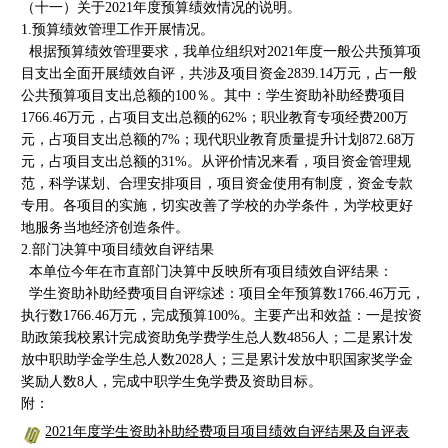
（十一）关于2021年度预算绩效情况的说明。
1.预算绩效管理工作开展情况。
根据预算绩效管理要求，我单位组织对2021年度一般公共预算项
目支出全面开展绩效自评，共涉及项目资金2839.14万元，占一般
公共预算项目支出总额的100％。其中：学生资助补助经费项目
1766.46万元，占项目支出总额的62%；职业教育专项经费200万
元，占项目支出总额的7%；现代职业教育质量提升计划872.68万
元，占项目支出总额的31%。从评价情况来看，项目资金管理规
范，科学谋划、合理安排项目，项目资金使用有制度，资金专款
专用。各项目的实施，切实改善了学校的办学条件，为学校更好
地服务当地经济创造条件。
2.部门决算中项目绩效自评结果
本单位今年在市直部门决算中反映所有项目绩效自评结果：
学生资助补助经费项目自评综述：项目全年预算数1766.46万元，
执行数1766.46万元，完成预算100%。主要产出和效益：一是按资
助政策我校累计完成资助免学费学生总人数4856人；二是累计发
放中职助学金学生总人数2028人；三是累计发放中职国家奖学金
奖励人数8人，完成中职学生免学费及资助目标。
附：
2021年度学生资助补助经费项目项目绩效自评结果及自评表