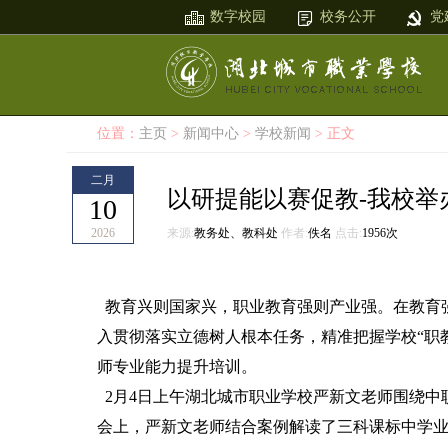
数字校园
校务公开
党
位置：
主页
>
新闻中心
>
学校新闻
> 正文
二月
以研提能以赛促教-我校举
10
2026
来源:
教务处、教科处
作者:
佚名
点击:
1956次
教育兴则国家兴，职业教育强则产业强。在教育
入贯彻落实立德树人根本任务，精准把握学校“职
师专业能力提升培训。
2月4日上午湖北城市职业学校严新文老师围绕中
会上，严新文老师结合案例解读了三科课标中学