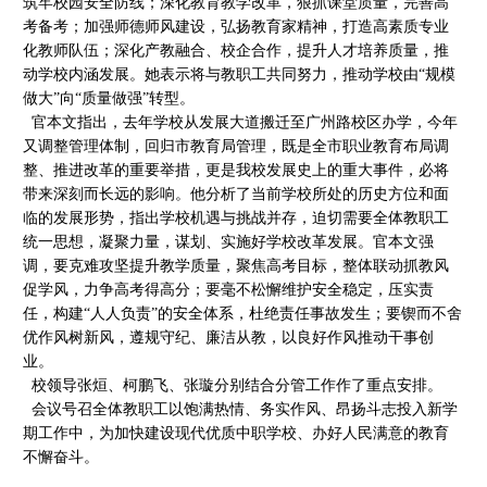
筑牢校园安全防线；深化教育教学改革，狠抓课堂质量，完善高
考备考；加强师德师风建设，弘扬教育家精神，打造高素质专业
化教师队伍；深化产教融合、校企合作，提升人才培养质量，推
动学校内涵发展。她表示将与教职工共同努力，推动学校由“规模
做大”向“质量做强”转型。
官本文指出，去年学校从发展大道搬迁至广州路校区办学，今年
又调整管理体制，回归市教育局管理，既是全市职业教育布局调
整、推进改革的重要举措，更是我校发展史上的重大事件，必将
带来深刻而长远的影响。他分析了当前学校所处的历史方位和面
临的发展形势，指出学校机遇与挑战并存，迫切需要全体教职工
统一思想，凝聚力量，谋划、实施好学校改革发展。官本文强
调，要克难攻坚提升教学质量，聚焦高考目标，整体联动抓教风
促学风，力争高考得高分；要毫不松懈维护安全稳定，压实责
任，构建“人人负责”的安全体系，杜绝责任事故发生；要锲而不舍
优作风树新风，遵规守纪、廉洁从教，以良好作风推动干事创
业。
校领导张烜、柯鹏飞、张璇分别结合分管工作作了重点安排。
会议号召全体教职工以饱满热情、务实作风、昂扬斗志投入新学
期工作中，为加快建设现代优质中职学校、办好人民满意的教育
不懈奋斗。