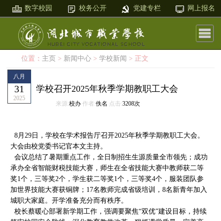
数字校园
校务公开
党建专栏
网上报名
位置：
主页
>
新闻中心
>
学校新闻
> 正文
八月
31
学校召开2025年秋季学期教职工大会
2025
来源:
校办
作者:
佚名
点击:
3208次
8月29日，学校在学术报告厅召开2025年秋季学期教职工大会。
大会由校党委书记官本文主持。
会议总结了暑期重点工作，全日制招生生源质量全市领先；成功
承办全省智能财税技能大赛，师生在全省技能大赛中教师获二等
奖1个，三等奖2个，学生获二等奖1个，三等奖4个，服装团队参
加世界技能大赛获铜牌；17名教师完成省级培训，8名新青年加入
城职大家庭。开学准备充分而有秩序。
校长蔡暖心部署新学期工作，强调要聚焦“双优”建设目标，持续